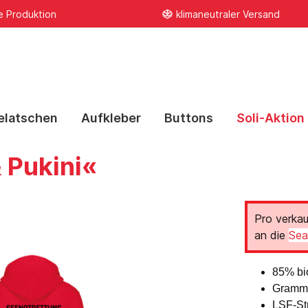
e Produktion
klimaneutraler Versand
elatschen
Aufkleber
Buttons
Soli-Aktion
 Pukini«
l
& Pukini
Hoodies
FCK ALK
FCK WAR
Pro verka
an die
Sea
85% bi
Gramma
LSF-Str