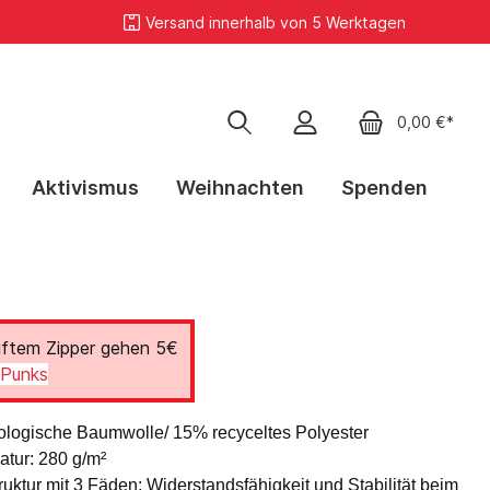
Versand innerhalb von 5 Werktagen
0,00 €*
Aktivismus
Weihnachten
Spenden
Zipper
FCK MRZ
Nicht mein Kanzler
uftem Zipper gehen 5€
Punks
ologische Baumwolle/ 15% recyceltes Polyester
tur: 280 g/m²
uktur mit 3 Fäden: Widerstandsfähigkeit und Stabilität beim