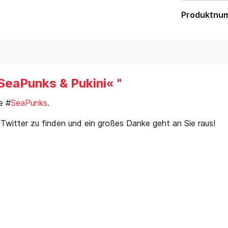
Produktnu
SeaPunks & Pukini« "
e #
SeaPunks
.
Twitter zu finden und ein großes Danke geht an Sie raus!